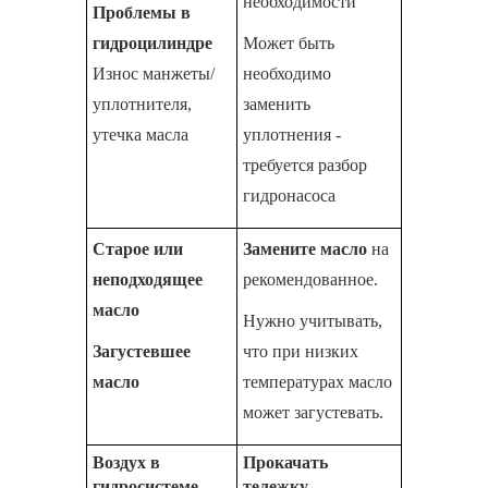
необходимости
Проблемы в
гидроцилиндре
Может быть
Износ манжеты/
необходимо
уплотнителя,
заменить
утечка масла
уплотнения -
требуется разбор
гидронасоса
Старое или
Замените масло
на
неподходящее
рекомендованное.
масло
Нужно учитывать,
Загустевшее
что при низких
масло
температурах масло
может загустевать.
Воздух в
Прокачать
гидросистеме
тележку
—