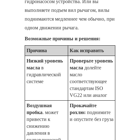
гидронасосом устройства. Или вы
выполняете подъем вил рычагом, вилы
поднимаются медленнее чем обычно, при
одном движении рычага.
Возможные причины и решения:
Причина
Как исправить
Низкий уровень
Проверьте уровень
масла
в
масла
долейте
гидравлической
масло
системе
соответствующее
стандартам ISO
VG22 или аналог
Воздушная
Прокачайте
пробка
. может
рохлю:
поднимите
привести к
и опустите без груза
снижению
давления в
гидравлической